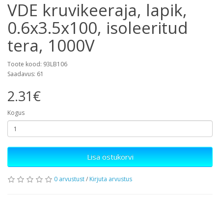
VDE kruvikeeraja, lapik,
0.6x3.5x100, isoleeritud
tera, 1000V
Toote kood: 93LB106
Saadavus: 61
2.31€
Kogus
Lisa ostukorvi
0 arvustust
/
Kirjuta arvustus