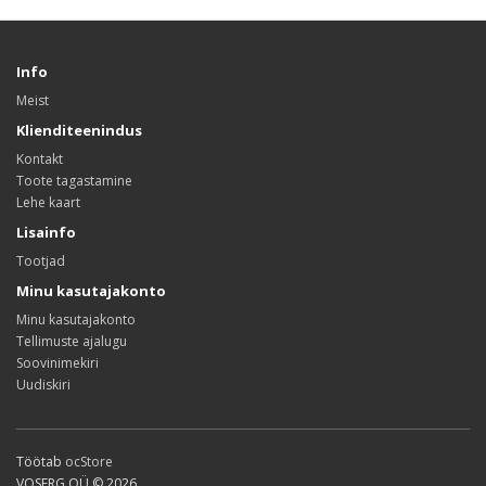
Info
Meist
Klienditeenindus
Kontakt
Toote tagastamine
Lehe kaart
Lisainfo
Tootjad
Minu kasutajakonto
Minu kasutajakonto
Tellimuste ajalugu
Soovinimekiri
Uudiskiri
Töötab
ocStore
VOSERG OÜ © 2026