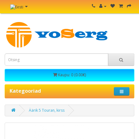
Kaupu: 0 (0.00€)
Kategooriad
Äärik 5 Touran, kirss