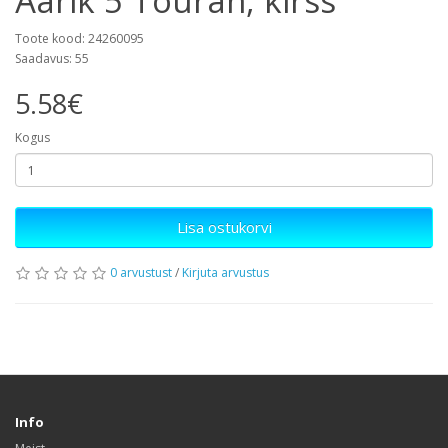
Äärik 5 Touran, kirss
Toote kood: 24260095
Saadavus: 55
5.58€
Kogus
Lisa ostukorvi
0 arvustust
/
Kirjuta arvustus
Info