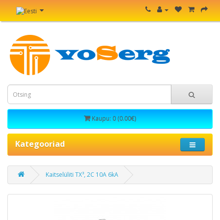
Kaupu: 0 (0.00€)
Kategooriad
Kaitselüliti TX³, 2C 10A 6kA