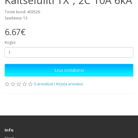
Kaitselüliti TX³, 2C 10A 6kA
Toote kood: 403526
Saadavus: 13
6.67€
Kogus
Lisa ostukorvi
0 arvustust
/
Kirjuta arvustus
Info