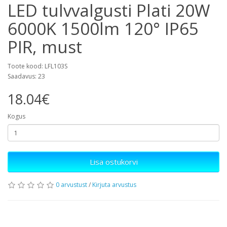
LED tulvvalgusti Plati 20W
6000K 1500lm 120° IP65
PIR, must
Toote kood: LFL103S
Saadavus: 23
18.04€
Kogus
Lisa ostukorvi
0 arvustust
/
Kirjuta arvustus