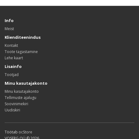
Info
Meist
Klienditeenindus
Kontakt
Toote tagastamine
Lehe kaart
Lisainfo
Tootjad
Minu kasutajakonto
Minu kasutajakonto
Tellimuste ajalugu
Soovinimekiri
Uudiskiri
Töötab
ocStore
VOSERG OÜ © 2026