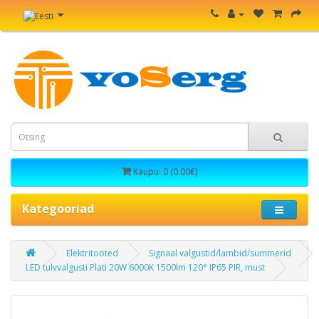
Kaupu: 0 (0.00€)
Kategooriad
Elektritooted
Signaal valgustid/lambid/summerid
LED tulvvalgusti Plati 20W 6000K 1500lm 120° IP65 PIR, must