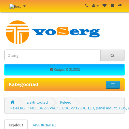
Kaupu: 0 (0.00€)
Kategooriad
Elektritooted
Releed
Relee RGF, 1NO 30A 277VAC/ 30VDC, cv 12VDC, LED, panel mount, TS35
Kirjeldus
Arvustused (0)