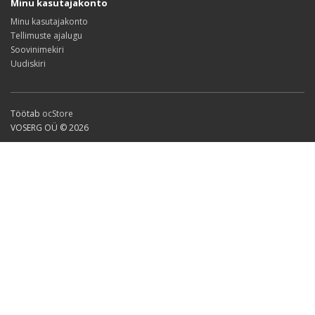
Minu kasutajakonto
Minu kasutajakonto
Tellimuste ajalugu
Soovinimekiri
Uudiskiri
Töötab
ocStore
VOSERG OÜ © 2026