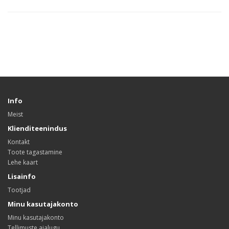
Info
Meist
Klienditeenindus
Kontakt
Toote tagastamine
Lehe kaart
Lisainfo
Tootjad
Minu kasutajakonto
Minu kasutajakonto
Tellimuste ajalugu