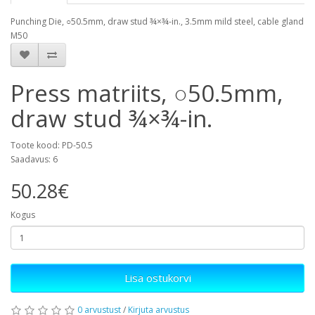
Punching Die, ○50.5mm, draw stud ¾×¾-in., 3.5mm mild steel, cable gland
M50
Press matriits, ○50.5mm,
draw stud ¾×¾-in.
Toote kood: PD-50.5
Saadavus: 6
50.28€
Kogus
Lisa ostukorvi
0 arvustust
/
Kirjuta arvustus