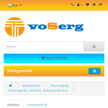
Kaupu: 0 (0.00€)
Kategooriad
Elektritooted
Press matriits
Press matriits, ○50.5mm, draw stud ¾×¾-in.
Kirjeldus
Arvustused (0)