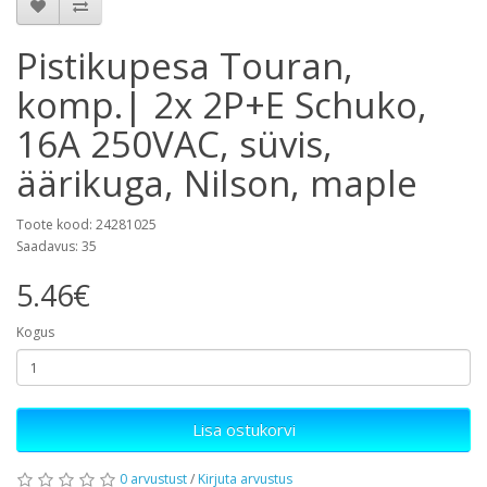
Pistikupesa Touran,
komp.| 2x 2P+E Schuko,
16A 250VAC, süvis,
äärikuga, Nilson, maple
Toote kood: 24281025
Saadavus: 35
5.46€
Kogus
Lisa ostukorvi
0 arvustust
/
Kirjuta arvustus