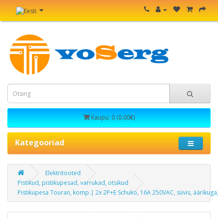
Kaupu: 0 (0.00€)
Kategooriad
Elektritooted
Pistikud, pistikupesad, varrukad, otsikud
Pistikupesa Touran, komp.| 2x 2P+E Schuko, 16A 250VAC, süvis, äärikuga