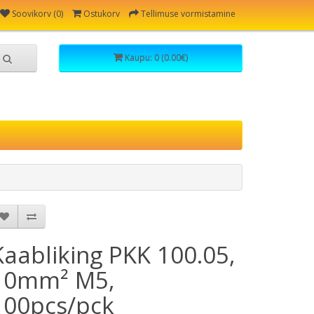
Soovikorv (0)
Ostukorv
Tellimuse vormistamine
Kaupu: 0 (0.00€)
Kaabliking PKK 100.05,
10mm² M5,
100pcs/pck