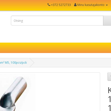
+372 5272733
Minu kasutajakonto
mm² M5, 100pcs/pck