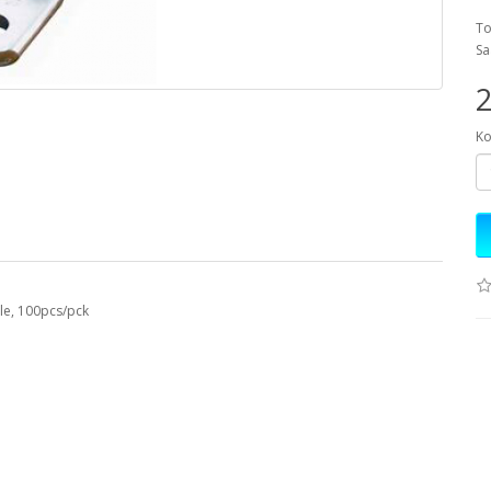
To
Sa
2
Ko
ole, 100pcs/pck