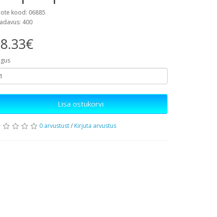
ote kood: 06885
adavus: 400
8.33€
gus
Lisa ostukorvi
0 arvustust
/
Kirjuta arvustus